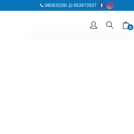
980630291
653973937
0
-- No hay elementos en el carrito --
SUBTOTAL
0.00 €
VER CARRITO
IR AL PAGO