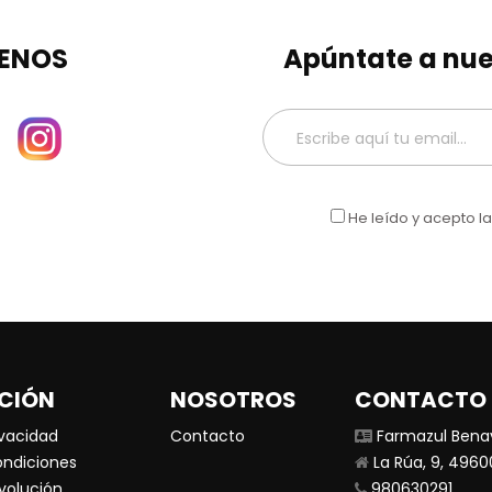
ENOS
Apúntate a nue
He leído y acepto l
CIÓN
NOSOTROS
CONTACTO
ivacidad
Contacto
Farmazul Bena
ondiciones
La Rúa, 9, 496
evolución
980630291