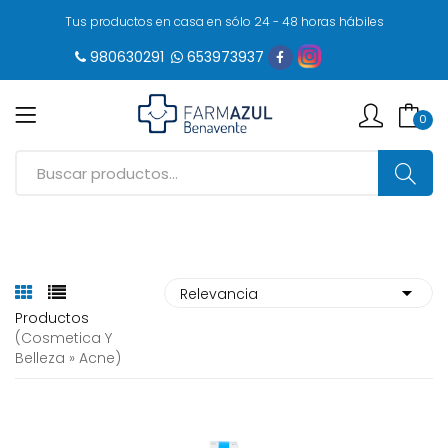
Tus productos en casa en sólo 24 - 48 horas hábiles
980630291
653973937
0
Productos
(cosmetica Y
Belleza » Acne)