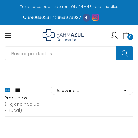
Tus productos en casa en sólo 24 - 48 horas hábiles
980630291
653973937
0
Productos
(higiene Y Salud
» Bucal)