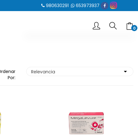
980630291
653973937
0
-- No hay elementos en el carrito --
SUBTOTAL
0.00 €
Ordenar
Por:
VER CARRITO
IR AL PAGO