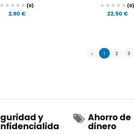
(0)
(0
2,90 €
22,50 €
1
2
3
guridad y
Ahorro de
nfidencialida
dinero