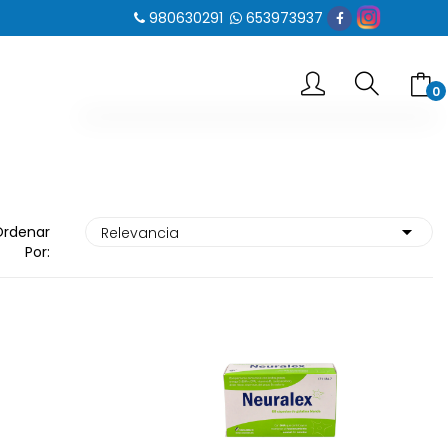
980630291
653973937
0
-- No hay elementos en el carrito --
SUBTOTAL
0.00 €
Ordenar
Por:
VER CARRITO
IR AL PAGO