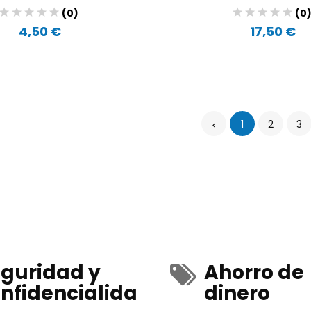
(0)
(0
4,50 €
17,50 €
1
2
3
guridad y
Ahorro de
nfidencialida
dinero