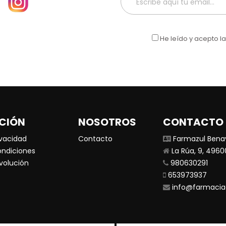
He leído y acepto l
CIÓN
NOSOTROS
CONTACTO
ivacidad
Contacto
Farmazul Bena
ondiciones
La Rúa, 9, 496
evolución
980630291
653973937
info@farmacia