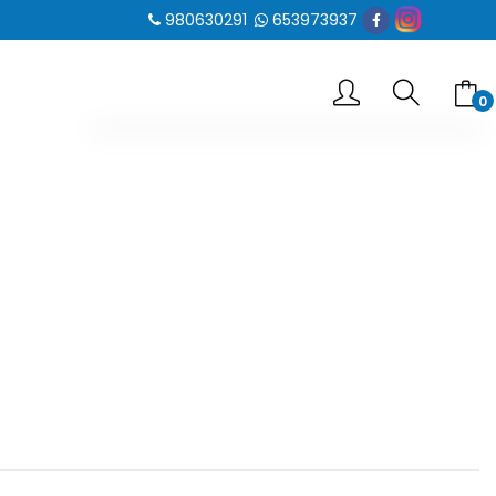
980630291
653973937
0
-- No hay elementos en el carrito --
SUBTOTAL
0.00 €
VER CARRITO
IR AL PAGO