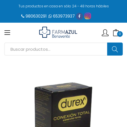
Tus productos en casa en sólo 24 - 48 horas hábiles
980630291
653973937
0