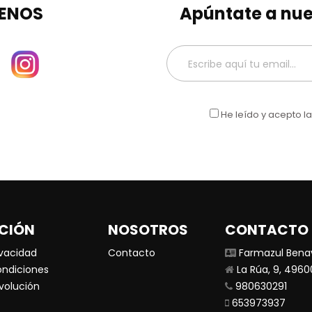
ENOS
Apúntate a nue
He leído y acepto l
CIÓN
NOSOTROS
CONTACTO
ivacidad
Contacto
Farmazul Bena
ondiciones
La Rúa, 9, 496
evolución
980630291
653973937