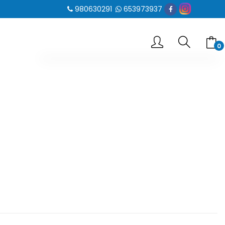
980630291
653973937
0
-- No hay elementos en el carrito --
SUBTOTAL
0.00 €
VER CARRITO
IR AL PAGO