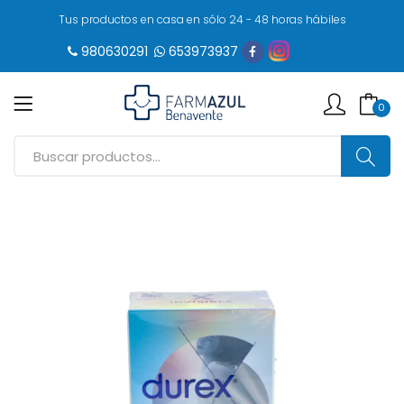
Tus productos en casa en sólo 24 - 48 horas hábiles
980630291
653973937
0