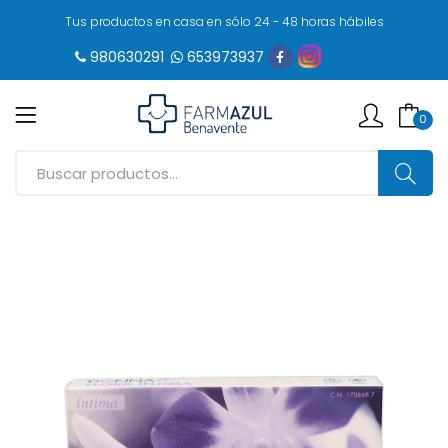
Tus productos en casa en sólo 24 - 48 horas hábiles
980630291
653973937
0