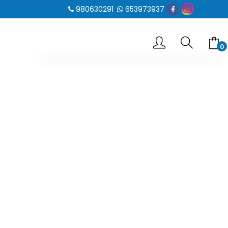
980630291
653973937
0
-- No hay elementos en el carrito --
SUBTOTAL
0.00 €
VER CARRITO
IR AL PAGO