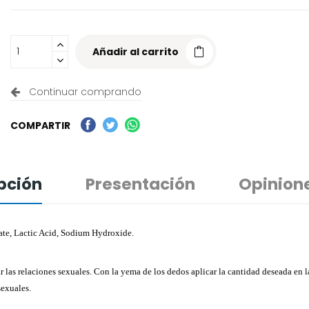
Añadir al carrito
Continuar comprando
COMPARTIR
pción
Presentación
Opinion
te, Lactic Acid, Sodium Hydroxide.
ar las relaciones sexuales. Con la yema de los dedos aplicar la cantidad deseada en 
sexuales.